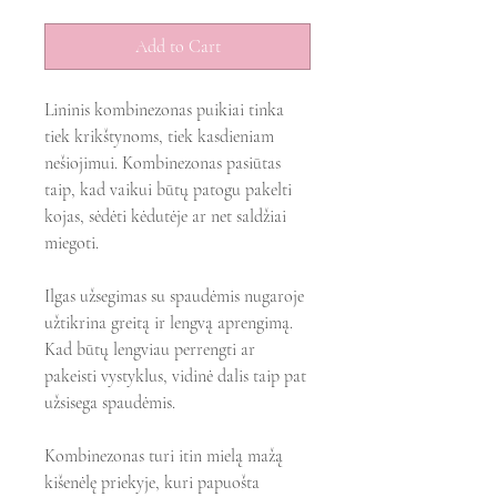
Add to Cart
Lininis kombinezonas puikiai tinka
tiek krikštynoms, tiek kasdieniam
nešiojimui. Kombinezonas pasiūtas
taip, kad vaikui būtų patogu pakelti
kojas, sėdėti kėdutėje ar net saldžiai
miegoti.
Ilgas užsegimas su spaudėmis nugaroje
užtikrina greitą ir lengvą aprengimą.
Kad būtų lengviau perrengti ar
pakeisti vystyklus, vidinė dalis taip pat
užsisega spaudėmis.
Kombinezonas turi itin mielą mažą
kišenėlę priekyje, kuri papuošta