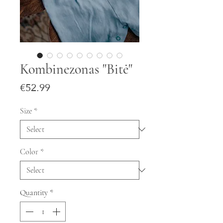
Kombinezonas "Bitė"
Price
€52.99
Size
*
Color
*
Quantity
*