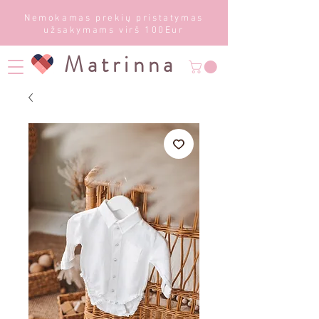
Nemokamas prekių pristatymas
užsakymams virš 100Eur
Matrinna