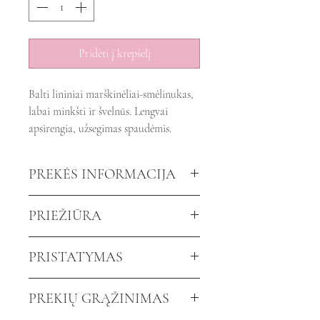
Pridėti į krepšelį
Balti lininiai marškinėliai-smėlinukas,
labai minkšti ir švelnūs. Lengvai
apsirengia, užsegimas spaudėmis.
PREKĖS INFORMACIJA
Spalva:
Balta.
PRIEŽIŪRA
Sudėtis:
Linas.
Rankovės:
Trumpos arba ilgos
Skalbkite ne aukštesnėje nei 30
PRISTATYMAS
Dydis:
laipsnių temperatūroje.
Individualus. Pagal Jūsų atsiųstus
Jūsų užsakymą paruošime per 3-4
išmatavimus.
PREKIŲ GRĄŽINIMAS
dienas nuo Jūsų užsakymo
3-6 mėn: ūgis 64cm.