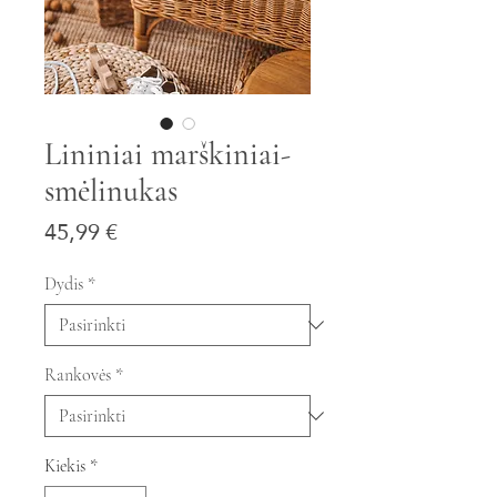
Lininiai marškiniai-
smėlinukas
Price
45,99 €
Dydis
*
Rankovės
*
Kiekis
*