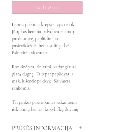
Add to Cart
Lininis pirkinių krepšys taps ne tik
Jūsų kasdieniniu palydovu einant į
parduotuvę, paplūdimį ar
pasivaikščioti, bet ir stilingu bei
išskirtiniu aksesuaru.
Rankinė yra itin talpi, kadangi turi
platų dugną. Taip pat papildyta ir
maša kišenėle priekyje. Siuvinėta
rankomis.
Tai puikus pasirinkimas ieškantiems
išskirtinių bei itin kokybiškų dovanų!
PREKĖS INFORMACIJA