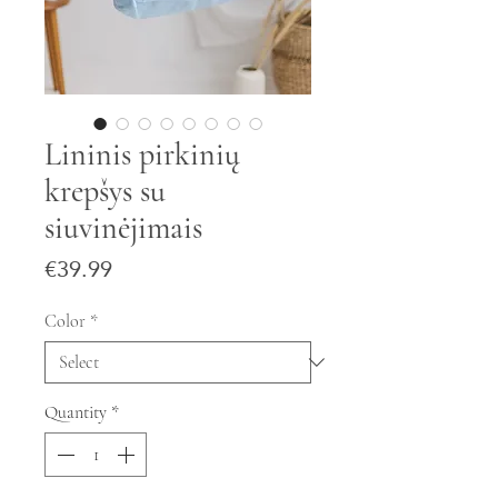
Lininis pirkinių
krepšys su
siuvinėjimais
Price
€39.99
Color
*
Quantity
*