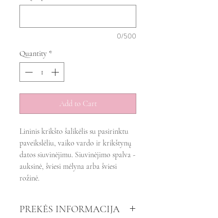
0/500
Quantity
*
Add to Cart
Lininis krikšto šalikėlis su pasirinktu
paveikslėliu, vaiko vardo ir krikštynų
datos siuvinėjimu. Siuvinėjimo spalva -
auksinė, šviesi mėlyna arba šviesi
rožinė.
PREKĖS INFORMACIJA