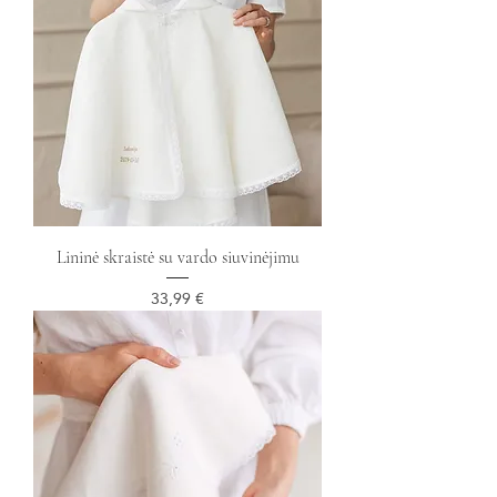
Lininė skraistė su vardo siuvinėjimu
Kaina
33,99 €