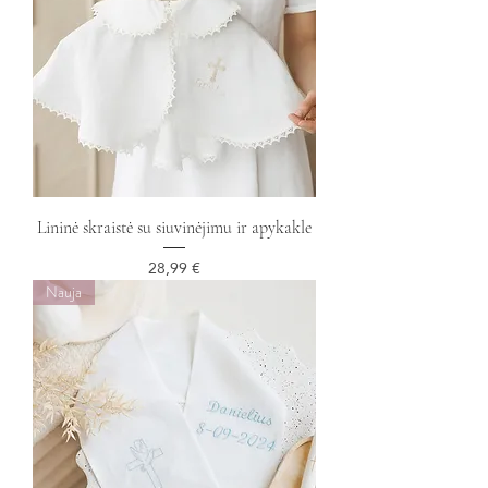
Lininė skraistė su siuvinėjimu ir apykakle
Kaina
28,99 €
Nauja