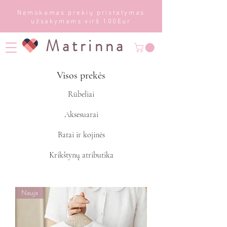
Nemokamas prekių pristatymas
užsakymams virš 100Eur
Matrinna
Visos prekės
Rūbeliai
Aksesuarai
Batai ir kojinės
Krikštynų atributika
Nauja