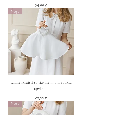
Kaina
24,99 €
Nauja
Lininė skraistė su siuvinėjimu ir raukta
apykakle
Kaina
28,99 €
Nauja