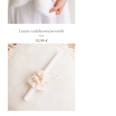
Lininis rankšluostis/servetėlė
Kaina
10,99 €