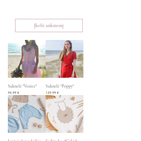
Įkelti ankstesnį
Suknelė "Venice"
Suknelė "Poppy"
Kaina
Kaina
94,99 €
139,99 €