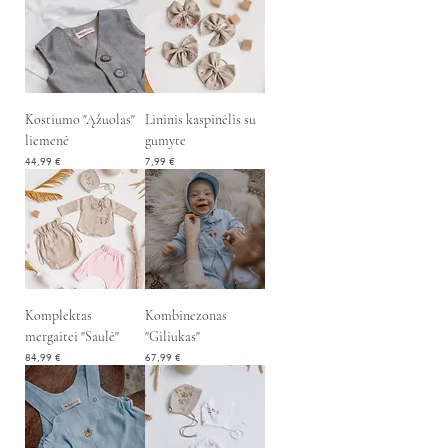
Kostiumo "Ąžuolas"
Lininis kaspinėlis su
liemenė
gumyte
Kaina
Kaina
44,99 €
7,99 €
Komplektas
Kombinezonas
mergaitei "Saulė"
"Giliukas"
Kaina
Kaina
84,99 €
67,99 €