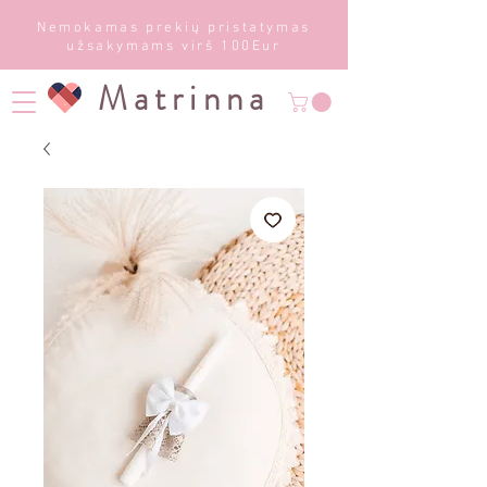
Nemokamas prekių pristatymas
užsakymams virš 100Eur
Matrinna