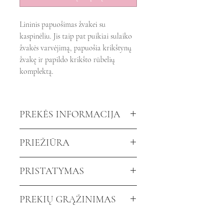
Lininis papuošimas žvakei su
kaspinėliu. Jis taip pat puikiai sulaiko
žvakės varvėjimą, papuošia krikštynų
žvakę ir papildo krikšto rūbelių
komplektą.
PREKĖS INFORMACIJA
Išmatavimai:
ilgis 12cm.
PRIEŽIŪRA
Spalva:
balta
Mezginukas:
baltas, lino spalvos
Linas reikalauja minimalios
PRISTATYMAS
(pilkas)
priežiūros. Skalbkite ne aukštesnėje
nei 30 laipsnių temperatūroje ir
Jūsų užsakymą paruošime per 3-4
PREKIŲ GRĄŽINIMAS
lyginkite iš išvirkščios pusės.
dienas nuo Jūsų užsakymo
patvirtinimo.