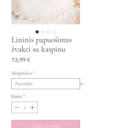
Lininis papuošimas
žvakei su kaspinu
Price
13,99 €
Mezginukas
*
Kiekis
*
Pridėti į krepšelį