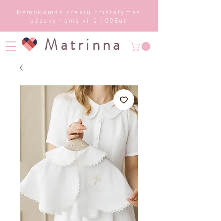
Nemokamas prekių pristatymas
užsakymams virš 100Eur
Matrinna