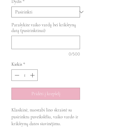
Dydis
*
Parašykite vaiko vardą bei krikštynų
datą (pasirinktinai)
0/500
Kiekis
*
Pridėti į krepšelį
Klasikinė, nuostabi lino skraistė su
pasirinktu paveikslėliu, vaiko vardo ir
krikštynų datos siuvinėjimu.