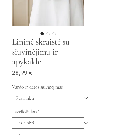
Lininė skraistė su
siuvinėjimu ir
apykakle
Price
28,99 €
Vardo ir datos siuvinėjimas
*
Paveiksliukas
*