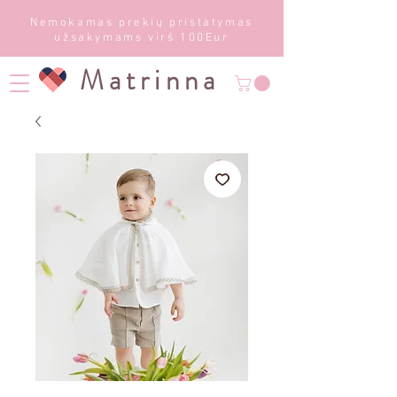
Nemokamas prekių pristatymas
užsakymams virš 100Eur
Matrinna