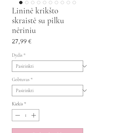
Lininė krikšto
skraistė su pilku
nėriniu
Price
27,99 €
Dydis
*
Gobtuvas
*
Kiekis
*