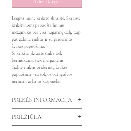
Pridėti į krepšelį
Lengva lininė krikšto skraistė. Skraistė
krikštynoms papuošta lininiu
mezginuku per visą nugarinę dalį, taip
pat galima rinktis ir su priderintu
žvakės papuošimu.
Ši krikšto skraistė tinka tiek
berniukams, tiek mergaitėms.
Galite rinktis priderintą žvakės
papuošimą - su tokios pat spalvos
nėriniais arba su kaspinėliu.
PREKĖS INFORMACIJA
Spalva:
Balta
PRIEŽIŪRA
Mezginukas:
Lino spalvos (pilkas)
Krikšto skraistės dydis:
Krikšto skraistę skalbkite ne