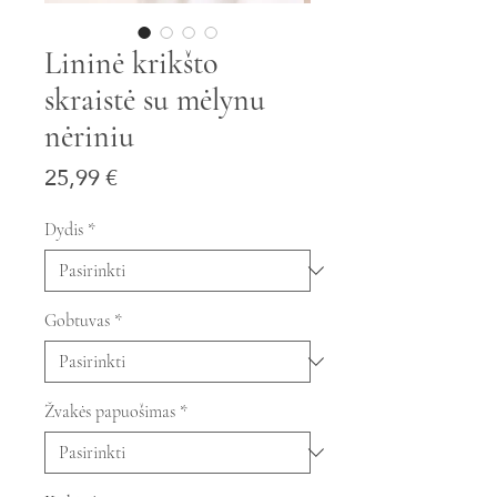
Lininė krikšto
skraistė su mėlynu
nėriniu
Price
25,99 €
Dydis
*
Gobtuvas
*
Žvakės papuošimas
*