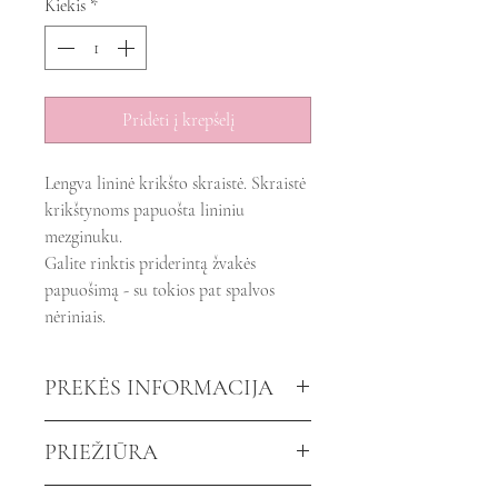
Kiekis
*
Pridėti į krepšelį
Lengva lininė krikšto skraistė. Skraistė
krikštynoms papuošta lininiu
mezginuku.
Galite rinktis priderintą žvakės
papuošimą - su tokios pat spalvos
nėriniais.
PREKĖS INFORMACIJA
Spalva:
Balta
PRIEŽIŪRA
Mezginukas:
Mėlynas
Krikšto skraistės dydis: