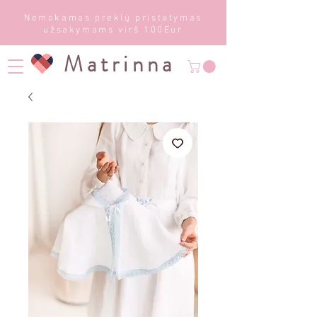
Nemokamas prekių pristatymas
užsakymams virš 100Eur
Matrinna