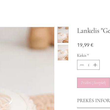
Lankelis "Ge
Price
19,99 €
Kiekis
*
Pridėti į krepšelį
PREKĖS INFO