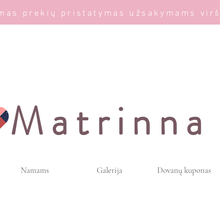
as prekių pristatymas užsakymams vir
Matrinna
Namams
Galerija
Dovanų kuponas