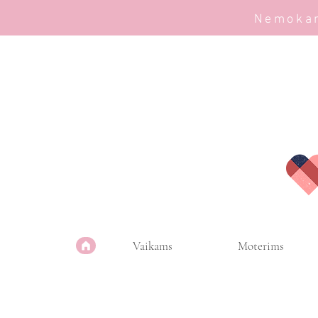
Nemokam
Vaikams
Moterims