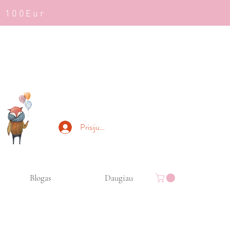
š 100Eur
Prisijungti
Blogas
Daugiau